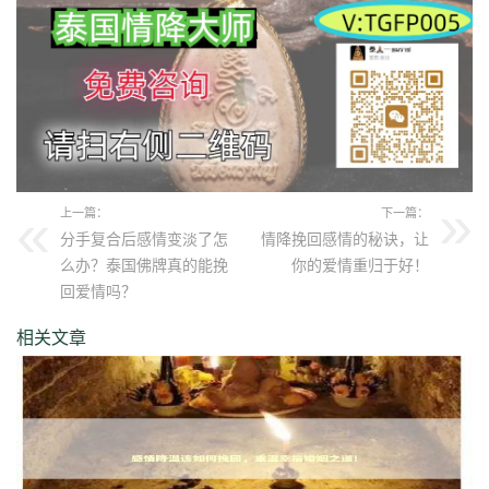
上一篇：
下一篇：
分手复合后感情变淡了怎
情降挽回感情的秘诀，让
么办？泰国佛牌真的能挽
你的爱情重归于好！
回爱情吗？
相关文章