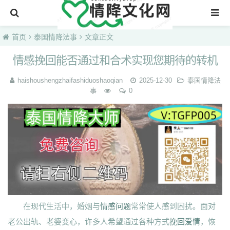
首页
首页
泰国情降法事
文章正文
情感挽回能否通过和合术实现您期待的转机
haishoushengzhaifashiduoshaoqian
2025-12-30
泰国情降法
事
0
在现代生活中，婚姻与
情感问题
常常使人感到困扰。面对
老公出轨、老婆变心，许多人希望通过各种方式
挽回爱情
，恢