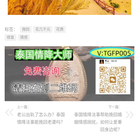
标签：
挽回
花几千元
花费
修复
情感
上一篇：
下一篇：
老公出轨了怎么办？泰国
泰国情降法事帮助挽回婚
情降法事能挽回老婆吗？
姻情感困扰，如何让爱重
回身边呢？