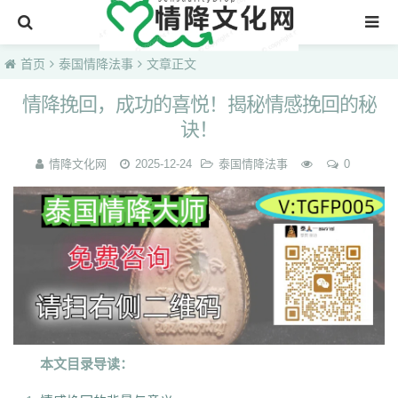
首页
首页
泰国情降法事
文章正文
情降挽回，成功的喜悦！揭秘情感挽回的秘
诀！
情降文化网
2025-12-24
泰国情降法事
0
本文目录导读：