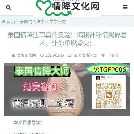
首页
首页
泰国情降法事
文章正文
泰国情降法事真的灵验！揭秘神秘情感修复
术，让你重燃爱火！
情降文化网
2026-01-17
泰国情降法事
0
本文目录导读：