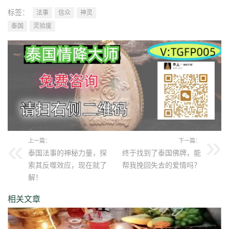
标签：
法事
信众
神灵
泰国
灵验度
上一篇：
下一篇：
泰国法事的神秘力量，探
终于找到了泰国佛牌，能
索其反噬效应，现在就了
帮我挽回失去的爱情吗？
解！
相关文章