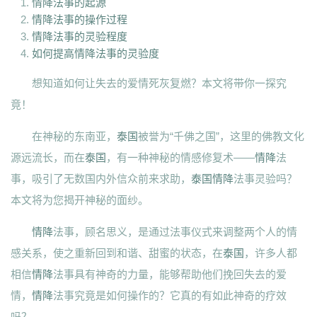
情降法事的起源
情降法事的操作过程
情降法事的灵验程度
如何提高情降法事的灵验度
想知道如何让失去的爱情死灰复燃？本文将带你一探究
竟！
在神秘的东南亚，
泰国
被誉为“千佛之国”，这里的佛教文化
源远流长，而在
泰国
，有一种神秘的情感修复术——
情降
法
事，吸引了无数国内外信众前来求助，
泰国情降
法事灵验吗？
本文将为您揭开神秘的面纱。
情降
法事，顾名思义，是通过法事仪式来调整两个人的情
感关系，使之重新回到和谐、甜蜜的状态，在
泰国
，许多人都
相信
情降
法事具有神奇的力量，能够帮助他们挽回失去的爱
情，
情降
法事究竟是如何操作的？它真的有如此神奇的疗效
吗？