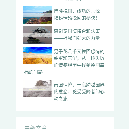
情降挽回，成功的喜悦！
揭秘情感挽回的秘诀！
感谢泰国情降合和法事
——神秘而强大的力量
男子花几千元挽回感情的
甜蜜和苦涩，从一段失败
的情感经历中找到挽回幸
福的门路
泰国情降，一段跨越国界
的爱恋，感受受降者的心
动之旅
最新文章