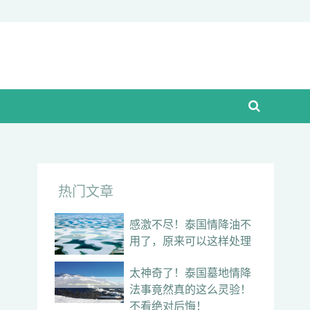
热门文章
感激不尽！泰国情降油不
用了，原来可以这样处理
太神奇了！泰国墓地情降
法事竟然真的这么灵验！
不看绝对后悔！