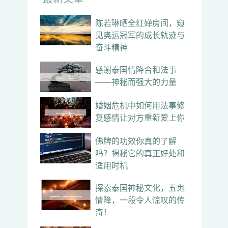
陈若琳晒全红婵房间，窥
见奥运冠军的成长轨迹与
奋斗精神
感谢泰国情降合和法事
——神秘而强大的力量
婚姻危机中如何用法事修
复感情让对方重新爱上你
佛牌的功效你真的了解
吗？揭秘它的真正好处和
适用时机
探索泰国神秘文化，五鬼
情降，一段令人惊叹的传
奇！