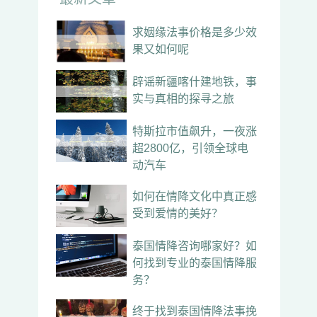
求姻缘法事价格是多少效
果又如何呢
辟谣新疆喀什建地铁，事
实与真相的探寻之旅
特斯拉市值飙升，一夜涨
超2800亿，引领全球电
动汽车
如何在情降文化中真正感
受到爱情的美好？
泰国情降咨询哪家好？如
何找到专业的泰国情降服
务？
终于找到泰国情降法事挽