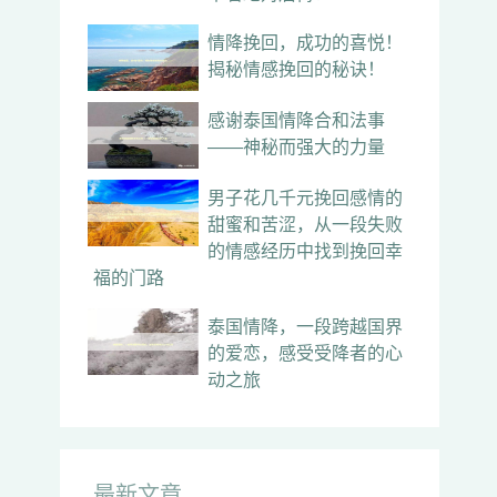
情降挽回，成功的喜悦！
揭秘情感挽回的秘诀！
感谢泰国情降合和法事
——神秘而强大的力量
男子花几千元挽回感情的
甜蜜和苦涩，从一段失败
的情感经历中找到挽回幸
福的门路
泰国情降，一段跨越国界
的爱恋，感受受降者的心
动之旅
最新文章