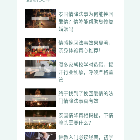
泰国情降法事为何能挽回
爱情？情降能帮助您修复
婚姻吗
情感挽回法事效果显著，
亲身体验真心推荐！
曝多家驾校学时造假，揭
开行业乱象，呼唤严格监
管
终于找到了挽回爱情的法
门情降法事真有效
泰国情降真相揭秘，下情
降头需要什么？
佛教入门必读经典，初学