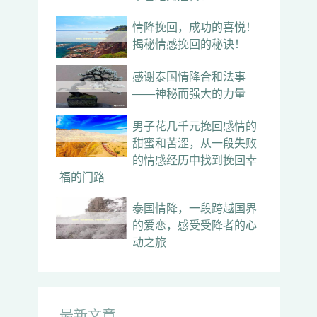
情降挽回，成功的喜悦！
揭秘情感挽回的秘诀！
感谢泰国情降合和法事
——神秘而强大的力量
男子花几千元挽回感情的
甜蜜和苦涩，从一段失败
的情感经历中找到挽回幸
福的门路
泰国情降，一段跨越国界
的爱恋，感受受降者的心
动之旅
最新文章