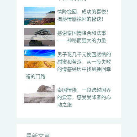
情降挽回，成功的喜悦！
揭秘情感挽回的秘诀！
感谢泰国情降合和法事
——神秘而强大的力量
男子花几千元挽回感情的
甜蜜和苦涩，从一段失败
的情感经历中找到挽回幸
福的门路
泰国情降，一段跨越国界
的爱恋，感受受降者的心
动之旅
最新文章