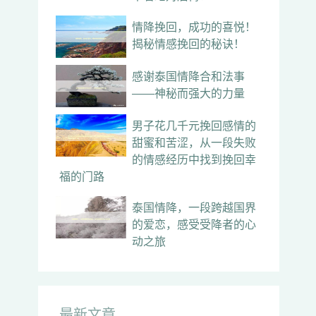
情降挽回，成功的喜悦！
揭秘情感挽回的秘诀！
感谢泰国情降合和法事
——神秘而强大的力量
男子花几千元挽回感情的
甜蜜和苦涩，从一段失败
的情感经历中找到挽回幸
福的门路
泰国情降，一段跨越国界
的爱恋，感受受降者的心
动之旅
最新文章