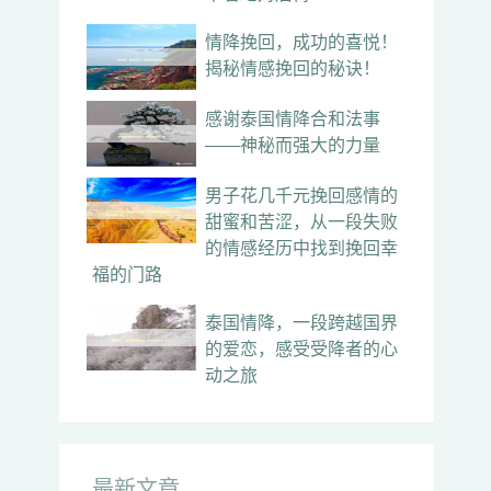
情降挽回，成功的喜悦！
揭秘情感挽回的秘诀！
感谢泰国情降合和法事
——神秘而强大的力量
男子花几千元挽回感情的
甜蜜和苦涩，从一段失败
的情感经历中找到挽回幸
福的门路
泰国情降，一段跨越国界
的爱恋，感受受降者的心
动之旅
最新文章