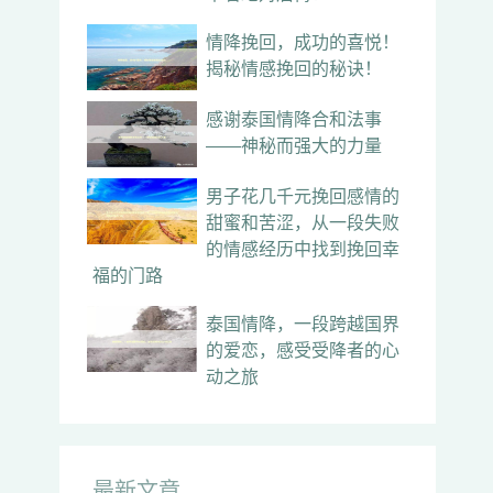
情降挽回，成功的喜悦！
揭秘情感挽回的秘诀！
感谢泰国情降合和法事
——神秘而强大的力量
男子花几千元挽回感情的
甜蜜和苦涩，从一段失败
的情感经历中找到挽回幸
福的门路
泰国情降，一段跨越国界
的爱恋，感受受降者的心
动之旅
最新文章