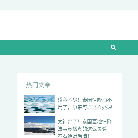
热门文章
感激不尽！泰国情降油不
用了，原来可以这样处理
太神奇了！泰国墓地情降
法事竟然真的这么灵验！
不看绝对后悔！