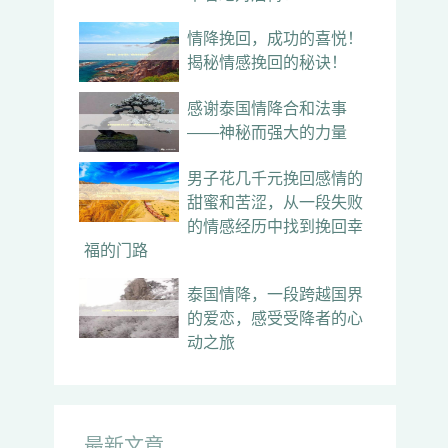
情降挽回，成功的喜悦！
揭秘情感挽回的秘诀！
感谢泰国情降合和法事
——神秘而强大的力量
男子花几千元挽回感情的
甜蜜和苦涩，从一段失败
的情感经历中找到挽回幸
福的门路
泰国情降，一段跨越国界
的爱恋，感受受降者的心
动之旅
最新文章