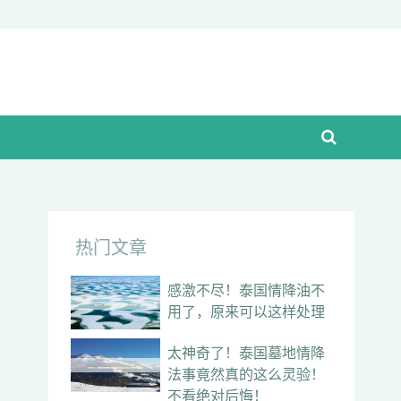
热门文章
感激不尽！泰国情降油不
用了，原来可以这样处理
太神奇了！泰国墓地情降
法事竟然真的这么灵验！
不看绝对后悔！