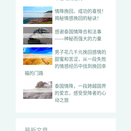
情降挽回，成功的喜悦！
揭秘情感挽回的秘诀！
感谢泰国情降合和法事
——神秘而强大的力量
男子花几千元挽回感情的
甜蜜和苦涩，从一段失败
的情感经历中找到挽回幸
福的门路
泰国情降，一段跨越国界
的爱恋，感受受降者的心
动之旅
最新文章