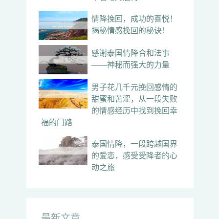
情降挽回，成功的喜悦！
揭秘情感挽回的秘诀！
感谢泰国情降合和法事
——神秘而强大的力量
男子花几千元挽回感情的
甜蜜和苦涩，从一段失败
的情感经历中找到挽回幸
福的门路
泰国情降，一段跨越国界
的爱恋，感受受降者的心
动之旅
最新文章