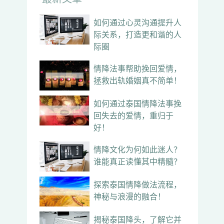
如何通过心灵沟通提升人
际关系，打造更和谐的人
际圈
情降法事帮助挽回爱情，
拯救出轨婚姻真不简单！
如何通过泰国情降法事挽
回失去的爱情，重归于
好！
情降文化为何如此迷人？
谁能真正读懂其中精髓？
探索泰国情降做法流程，
神秘与浪漫的融合！
揭秘泰国降头，了解它并