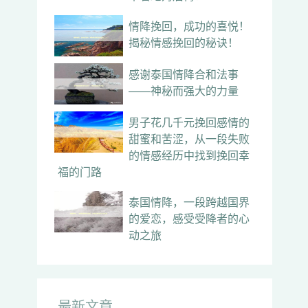
情降挽回，成功的喜悦！
揭秘情感挽回的秘诀！
感谢泰国情降合和法事
——神秘而强大的力量
男子花几千元挽回感情的
甜蜜和苦涩，从一段失败
的情感经历中找到挽回幸
福的门路
泰国情降，一段跨越国界
的爱恋，感受受降者的心
动之旅
最新文章