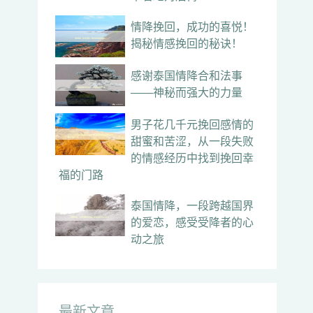
情降挽回，成功的喜悦！
揭秘情感挽回的秘诀！
感谢泰国情降合和法事
——神秘而强大的力量
男子花几千元挽回感情的
甜蜜和苦涩，从一段失败
的情感经历中找到挽回幸
福的门路
泰国情降，一段跨越国界
的爱恋，感受受降者的心
动之旅
最新文章