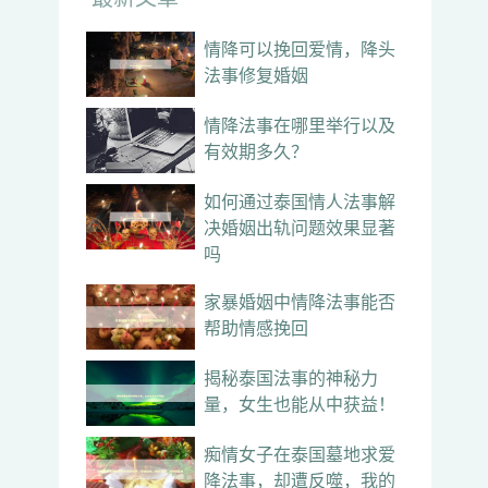
情降可以挽回爱情，降头
法事修复婚姻
情降法事在哪里举行以及
有效期多久？
如何通过泰国情人法事解
决婚姻出轨问题效果显著
吗
家暴婚姻中情降法事能否
帮助情感挽回
揭秘泰国法事的神秘力
量，女生也能从中获益！
痴情女子在泰国墓地求爱
降法事，却遭反噬，我的