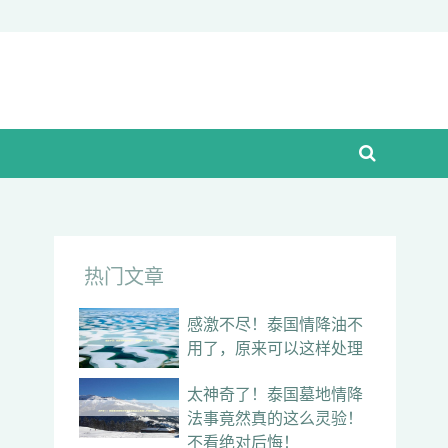
热门文章
感激不尽！泰国情降油不
用了，原来可以这样处理
太神奇了！泰国墓地情降
法事竟然真的这么灵验！
不看绝对后悔！