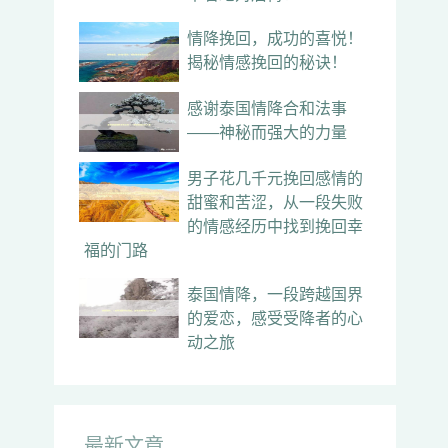
情降挽回，成功的喜悦！
揭秘情感挽回的秘诀！
感谢泰国情降合和法事
——神秘而强大的力量
男子花几千元挽回感情的
甜蜜和苦涩，从一段失败
的情感经历中找到挽回幸
福的门路
泰国情降，一段跨越国界
的爱恋，感受受降者的心
动之旅
最新文章