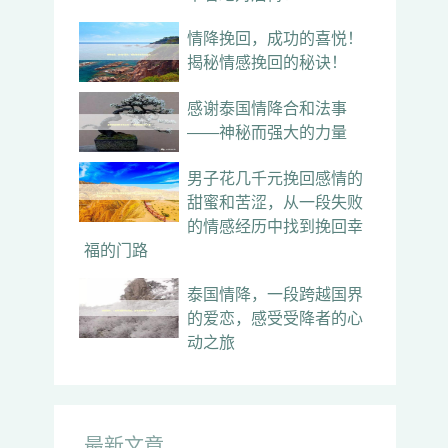
情降挽回，成功的喜悦！
揭秘情感挽回的秘诀！
感谢泰国情降合和法事
——神秘而强大的力量
男子花几千元挽回感情的
甜蜜和苦涩，从一段失败
的情感经历中找到挽回幸
福的门路
泰国情降，一段跨越国界
的爱恋，感受受降者的心
动之旅
最新文章