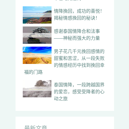
情降挽回，成功的喜悦！
揭秘情感挽回的秘诀！
感谢泰国情降合和法事
——神秘而强大的力量
男子花几千元挽回感情的
甜蜜和苦涩，从一段失败
的情感经历中找到挽回幸
福的门路
泰国情降，一段跨越国界
的爱恋，感受受降者的心
动之旅
最新文章