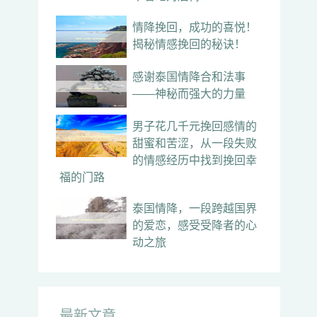
情降挽回，成功的喜悦！
揭秘情感挽回的秘诀！
感谢泰国情降合和法事
——神秘而强大的力量
男子花几千元挽回感情的
甜蜜和苦涩，从一段失败
的情感经历中找到挽回幸
福的门路
泰国情降，一段跨越国界
的爱恋，感受受降者的心
动之旅
最新文章