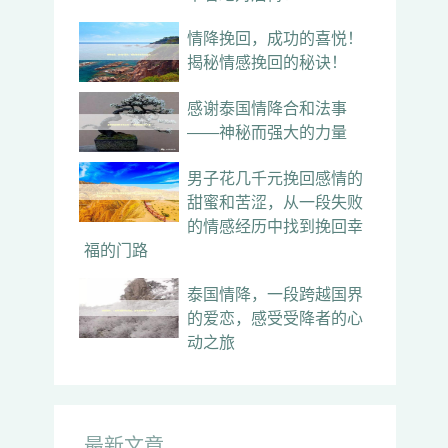
情降挽回，成功的喜悦！
揭秘情感挽回的秘诀！
感谢泰国情降合和法事
——神秘而强大的力量
男子花几千元挽回感情的
甜蜜和苦涩，从一段失败
的情感经历中找到挽回幸
福的门路
泰国情降，一段跨越国界
的爱恋，感受受降者的心
动之旅
最新文章