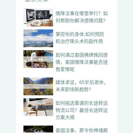
情降法事在哪里举行？如
何帮助你解决感情问题？
掌控你的身体:如何预防
和治疗降头术的副作用
如何通过泰国佛牌挽回感
情，泰国情降法事能否拯
救爱情呢
媒体求证，65岁后退休，
未来职场新趋势？
如何挑选靠谱的长途转运
物流公司？最佳长途转运
方案大揭
泰国法事，那令你神魂颠