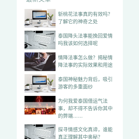
斩桃花法事真的有效吗？
了解它的神奇之处
泰国降头法事能挽回爱情
吗我该如何选择呢
情降法事怎么做？揭秘情
降法事的实际效果和用途
泰国神秘魅力背后，吸引
游客的多重面纱
为何我爱泰国借运气法
事，却不得不告诉你其中
的弊端……
探寻情感文化真谛，谁能
真正理解其中奥秘？