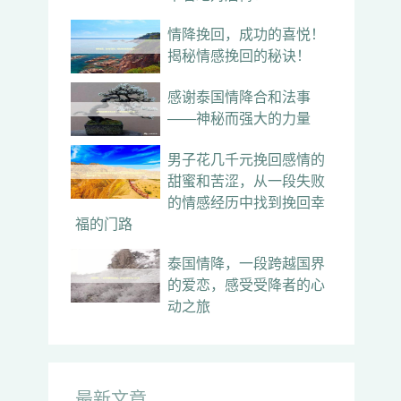
情降挽回，成功的喜悦！
揭秘情感挽回的秘诀！
感谢泰国情降合和法事
——神秘而强大的力量
男子花几千元挽回感情的
甜蜜和苦涩，从一段失败
的情感经历中找到挽回幸
福的门路
泰国情降，一段跨越国界
的爱恋，感受受降者的心
动之旅
最新文章