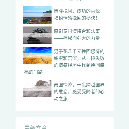
情降挽回，成功的喜悦！
揭秘情感挽回的秘诀！
感谢泰国情降合和法事
——神秘而强大的力量
男子花几千元挽回感情的
甜蜜和苦涩，从一段失败
的情感经历中找到挽回幸
福的门路
泰国情降，一段跨越国界
的爱恋，感受受降者的心
动之旅
最新文章