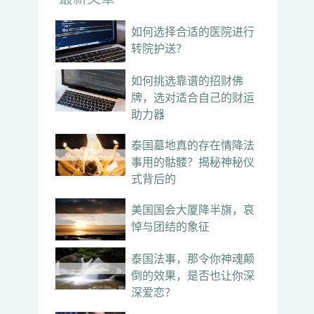
如何选择合适的医院进行
转院护送？
如何挑选靠谱的招财佛
牌，选对适合自己的财运
助力器
泰国墓地真的存在情降法
事用的骷髅？揭秘神秘仪
式背后的
美国国会大厦降半旗，哀
悼与团结的象征
泰国法事，那令你神魂颠
倒的效果，是否也让你深
深爱恋？