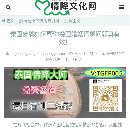
首页
首页
感情姻缘的佛牌有几种
文章正文
泰国佛牌如何帮你挽回婚姻情感问题真有
效！
taiguoqingjianghoubunengganma
2025-12-29
感情姻缘的佛
牌有几种
0
在现代社会中，许多人面临着婚姻与情感的挑战。泰国佛