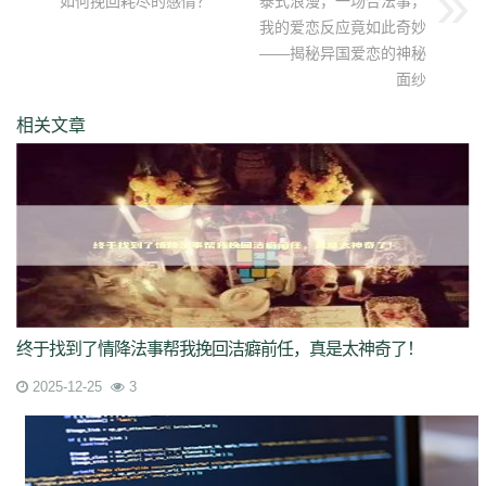
如何挽回耗尽的感情？
泰式浪漫，一场合法事，
我的爱恋反应竟如此奇妙
——揭秘异国爱恋的神秘
面纱
相关文章
终于找到了情降法事帮我挽回洁癖前任，真是太神奇了！
2025-12-25
3