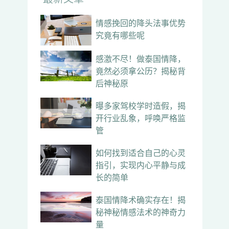
情感挽回的降头法事优势
究竟有哪些呢
感激不尽！做泰国情降，
竟然必须拿公历？揭秘背
后神秘原
曝多家驾校学时造假，揭
开行业乱象，呼唤严格监
管
如何找到适合自己的心灵
指引，实现内心平静与成
长的简单
泰国情降术确实存在！揭
秘神秘情感法术的神奇力
量