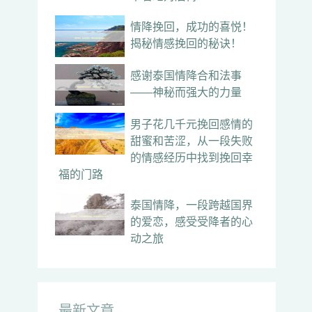
情降挽回，成功的喜悦！
揭秘情感挽回的秘诀！
感谢泰国情降合和法事
——神秘而强大的力量
男子花几千元挽回感情的
甜蜜和苦涩，从一段失败
的情感经历中找到挽回幸
福的门路
泰国情降，一段跨越国界
的爱恋，感受受降者的心
动之旅
最新文章