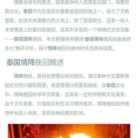
随着全球化的推进，越来越多的人选择走出国门，探索异
国文化，
泰国
作为东南亚的重要旅游目的地之一，吸引了无数
游客，在这片充满魅力的土地上，除了旅游观光，还有一些人
寻求情感上的寄托和挽回，这其中涉及到一个特殊的文化现象
——
泰国情降
挽回，本文将围绕关键词“
泰国
情降
挽回后能维持
多久”展开讨论，探讨
情降
挽回的维持时长及相关因素。
泰国情降
挽回概述
情降
挽回，是指在感情出现问题后，通过某种方式重新唤
起对方的兴趣和情感，使感情得以修复和继续，在
泰国
文化
中，情降挽回并非罕见现象，且具有一定的传统和文化背景，
由于文化背景、价值观念和生活习惯的差异，情降挽回后的维
持时长因人而异，受到多种因素的影响。